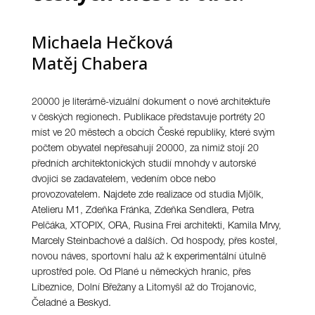
Michaela Hečková
Matěj Chabera
20000 je literárně-vizuální dokument o nové architektuře
v českých regionech. Publikace představuje portréty 20
míst ve 20 městech a obcích České republiky, které svým
počtem obyvatel nepřesahují 20000, za nimiž stojí 20
předních architektonických studií mnohdy v autorské
dvojici se zadavatelem, vedením obce nebo
provozovatelem. Najdete zde realizace od studia Mjölk,
Atelieru M1, Zdeňka Fránka, Zdeňka Sendlera, Petra
Pelčáka, XTOPIX, ORA, Rusina Frei architekti, Kamila Mrvy,
Marcely Steinbachové a dalších. Od hospody, přes kostel,
novou náves, sportovní halu až k experimentální útulně
uprostřed pole. Od Plané u německých hranic, přes
Líbeznice, Dolní Břežany a Litomyšl až do Trojanovic,
Čeladné a Beskyd.