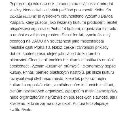
Reprezentuje nás navenek, je podstatou naší lokální národní
značky. Nedostává se jí však patřičné pozornosti. Kniha
Co
dokáže kultura?
je výsledkem dlouholetého výzkumu Davida
Kašpara, který působil jako nezávislý kulturní producent, ředitel
příspěvkové organizace Praha 14 kulturní, organizátor festivalu
o umění ve veřejném prostoru Street for Art, vysokoškolský
pedagog na DAMU a v současnosti jako místostarosta
městské části Praha 10. Nabízí české i zahraniční příklady
dobré i špatné praxe, stejně jako vhled do kulturního
plánování. Glosuje roli tradičních kulturních institucí v dnešní
společnosti, význam kulturních průmyslů i ekonomický dopad
kultury. Přináší přehled praktických nástrojů, jak skrze kulturu
rozhýbat svoji čtvrť nebo město, které tak poslouží nejen
kulturním organizátorům, zaměstnancům kulturních institucí,
členům neziskových organizací, zástupcům místní samosprávy
nebo organizátorům nejrůznějších sousedských slavností, ale i
každému, kdo se zajímá o své okolí. Kultura totiž zlepšuje
kvalitu života.